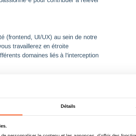
passionné·e pour contribuer à relever
é (frontend, UI/UX) au sein de notre
vous travaillerez en étroite
fférents domaines liés à l’interception
uipe de développement mature, en
 et en contribuant à la dynamique
Détails
fonctionnel complexe en comprenant
tions entre systèmes
ies.
e personnaliser le contenu et les annonces, d'offrir des fonctio