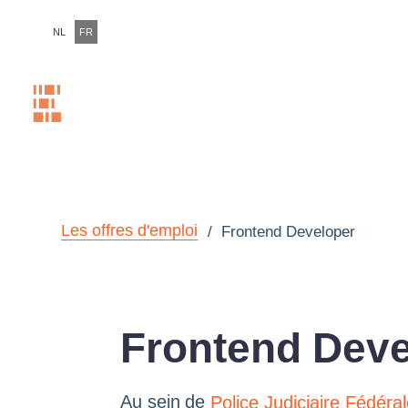
NL
FR
Plus de 1000
Home
Forward po
numérique.
Les offres d'emploi
/
Frontend Developer
Frontend Deve
Au sein de
Police Judiciaire Fédéral