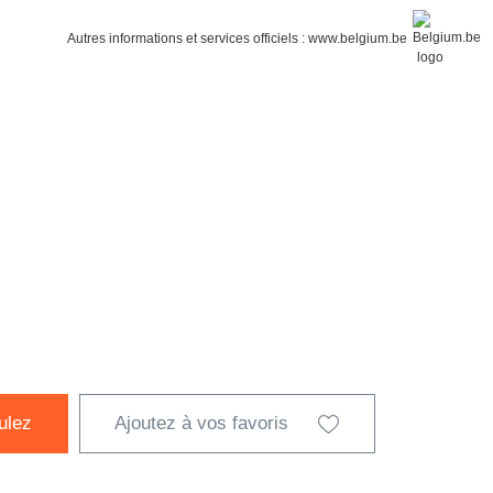
Autres informations et services officiels :
www.belgium.be
À propos
Stories
de Egov
Contact
Select
ulez
Ajoutez à vos favoris