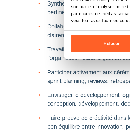
Synthétiser les besoins fonctio
sociaux et d'analyser notre t
pertinentes, avec une attention pa
partenaires de médias sociaux
vous leur avez fournies ou qu'
Collaborer efficacement avec v
clairement sur votre avancement 
Refuser
Travailler de manière autonome, 
l’organisation dans la gestion des
Participer activement aux cérém
sprint planning, reviews, retrosp
Envisager le développement logic
conception, développement, doc
Faire preuve de créativité dans 
bon équilibre entre innovation, 