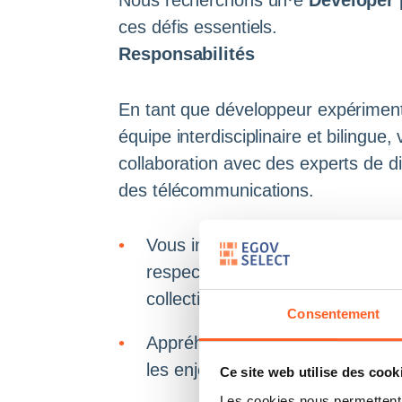
Nous recherchons un·e
Developer
ces défis essentiels.
Responsabilités
En tant que développeur expériment
équipe interdisciplinaire et bilingue, 
collaboration avec des experts de di
des télécommunications.
Vous intégrer au sein d’une éq
respectant les processus établis
collective
Consentement
Appréhender un environnement 
les enjeux métier et les interac
Ce site web utilise des cook
Les cookies nous permettent d