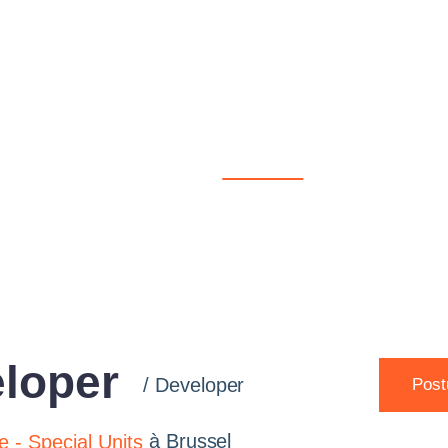
 talents IT. Fast
Les
Membres
ur un gouvernement
offres
d'Egov
d'emploi
Select
loper
/
Developer
Post
à
Brussel
e - Special Units