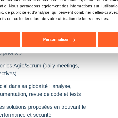
nnels en implémentations techniques
rafic. Nous partageons également des informations sur l'utilisati
rticulière à la qualité du produit final
, de publicité et d'analyse, qui peuvent combiner celles-ci avec
ils ont collectées lors de votre utilisation de leurs services.
os collègues en communiquant
et votre disponibilité
Personnaliser
avec curiosité, rigueur et sens de
 priorités
onies Agile/Scrum (daily meetings,
ectives)
iel dans sa globalité : analyse,
umentation, revue de code et tests
les solutions proposées en trouvant le
performance et sécurité