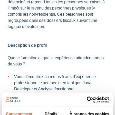
déterminé et reprend toutes les personnes soumises à
l'impôt sur le revenu des personnes physiques (y
compris les non-résidents). Ces personnes sont
regroupées dans des dossiers fiscaux suivant une
logique d’évaluation.
Description de profil
Quelle formation et quelle expérience attendons-nous
de vous ?
Vous démontrez au moins 5 ans d'expérience
professionnelle pertinente en tant que Java
Developer et Analyste fonctionnel.
Quelles sont vos compétences et connaissances ?
Consentement
Détails
À propos des cookies
Compétences Backend (Expertise)