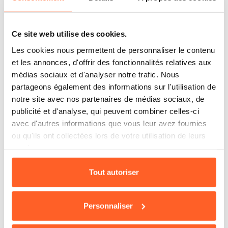
Maîtrise approfondie de Java et de Spring, Spring
Ce site web utilise des cookies.
Boot, JPA (DB2).
Les cookies nous permettent de personnaliser le contenu
Expérience significative dans la conception et le
et les annonces, d'offrir des fonctionnalités relatives aux
développement de Microservices.
médias sociaux et d'analyser notre trafic. Nous
partageons également des informations sur l'utilisation de
API (RESTful) et connaissance des Design
notre site avec nos partenaires de médias sociaux, de
Patterns.
publicité et d'analyse, qui peuvent combiner celles-ci
Messaging Asynchrone (Artemis).
avec d'autres informations que vous leur avez fournies
ou qu'ils ont collectées lors de votre utilisation de leurs
Compétences Frontend
services.
Développement d'interfaces riches et réactives avec
Tout autoriser
le framework Angular (versions récentes).
Personnaliser
DevOps & Infrastructure (Culture Cloud Native)