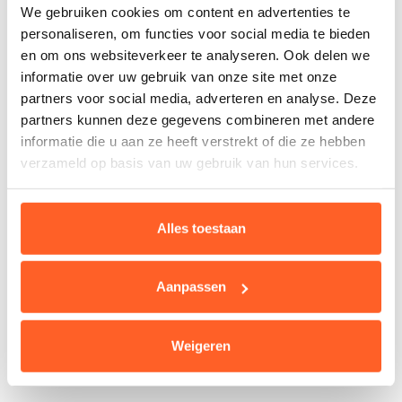
We gebruiken cookies om content en advertenties te
personaliseren, om functies voor social media te bieden
en om ons websiteverkeer te analyseren. Ook delen we
informatie over uw gebruik van onze site met onze
partners voor social media, adverteren en analyse. Deze
Pagina niet gevonden
partners kunnen deze gegevens combineren met andere
informatie die u aan ze heeft verstrekt of die ze hebben
verzameld op basis van uw gebruik van hun services.
De pagina die je probeert te bereiken is niet
beschikbaar of is onlangs verwijderd.
Alles toestaan
Ga naar startpagina
Aanpassen
Weigeren