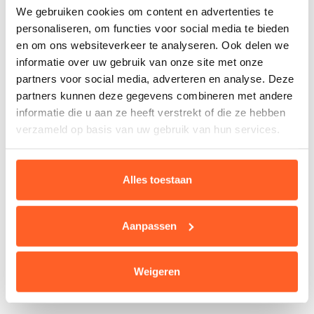
betreffende de classificatie, de
We gebruiken cookies om content en advertenties te
veiligheidsmachtigingen, de veiligheidsattesten en de
personaliseren, om functies voor social media te bieden
veiligheidsadviezen, is een voorwaarde om deze
en om ons websiteverkeer te analyseren. Ook delen we
functie te kunnen uitoefenen en te blijven uitoefenen.
informatie over uw gebruik van onze site met onze
partners voor social media, adverteren en analyse. Deze
Door bij het CCB te werken, stem je ermee in een
partners kunnen deze gegevens combineren met andere
veiligheidsverificatie en een veiligheidsonderzoek te
informatie die u aan ze heeft verstrekt of die ze hebben
ondergaan, conform de geldende wetgeving.
verzameld op basis van uw gebruik van hun services.
Het veiligheidsonderzoek omvat onder meer:
Alles toestaan
Na je indiensttreding voert de Nationale
Veiligheidsoverheid een veiligheidsonderzoek uit.
Aanpassen
Na afloop van dit onderzoek neemt de
veiligheidsinstantie een gemotiveerde beslissing
Weigeren
over het al dan niet toekennen van een
veiligheidsmachtiging.