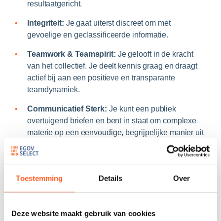
resultaatgericht.
Integriteit:
Je gaat uiterst discreet om met
gevoelige en geclassificeerde informatie.
Teamwork & Teamspirit:
Je gelooft in de kracht
van het collectief. Je deelt kennis graag en draagt
actief bij aan een positieve en transparante
teamdynamiek.
Communicatief Sterk:
Je kunt een publiek
overtuigend briefen en bent in staat om complexe
materie op een eenvoudige, begrijpelijke manier uit
te leggen.
Veiligheidsmachtiging
Toestemming
Details
Over
Het verkrijgen van een veiligheidsmachtiging door de
Nationale Veiligheidsoverheid (NVO), in
Deze website maakt gebruik van cookies
overeenstemming met de wet van 11 december 1998