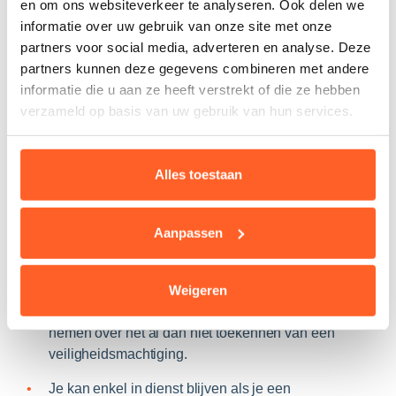
en om ons websiteverkeer te analyseren. Ook delen we
blijven uitoefenen.
informatie over uw gebruik van onze site met onze
Door bij het CCB te werken, stem je ermee in een
partners voor social media, adverteren en analyse. Deze
veiligheidsverificatie en een veiligheidsonderzoek te
partners kunnen deze gegevens combineren met andere
ondergaan in overeenstemming met de wet van 11
informatie die u aan ze heeft verstrekt of die ze hebben
december 1998 betreffende de classificatie en de
verzameld op basis van uw gebruik van hun services.
veiligheidsmachtigingen, veiligheidsattesten en
veiligheidsadviezen
Alles toestaan
Veiligheidsonderzoek :
Aanpassen
Na je indiensttreding voert de Nationale
Veiligheidsoverheid een veiligheidsonderzoek uit.
Weigeren
Na het veiligheidsonderzoek zal de
veiligheidsinstantie een gemotiveerde beslissing
nemen over het al dan niet toekennen van een
veiligheidsmachtiging.
Je kan enkel in dienst blijven als je een