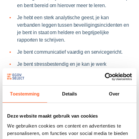
en bent bereid om hierover meer te leren.
Je hebt een sterk analytische geest, je kan
verbanden leggen tussen beveiligingsincidenten en
je bent in staat om heldere en begrijpelijke
rapporten te schrijven.
Je bent communicatief vaardig en servicegericht.
Je bent stressbestendig en je kan je werk
structureren en prioritiseren.
Veiligheidsmachtiging
Toestemming
Details
Over
Het verkrijgen van een veiligheidsmachtiging door de
Nationale Veiligheidsoverheid (NVO) (in
overeenstemming met de wet van 11 december 1998
Deze website maakt gebruik van cookies
betreffende de classificatie en
veiligheidsmachtigingmachtigingen, de
We gebruiken cookies om content en advertenties te
veiligheidsattesten en de veiligheidsadviezen), is een
personaliseren, om functies voor social media te bieden
voorwaarde om deze functie te kunnen uitoefenen en te