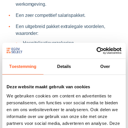
werkomgeving.
Een zeer competitief salarispakket.
Een uitgebreid pakket extralegale voordelen,
waaronder:
Hospitalisatieverzekering
Maaltijdcheques
Mobiliteit
Toestemming
Details
Over
Pensioenfonds
Een gezonde balans tussen werk en privé, met
telewerkmogelijkheden voor de meeste functies.
Deze website maakt gebruik van cookies
We gebruiken cookies om content en advertenties te
Kantoren die zeer goed bereikbaar zijn met het
personaliseren, om functies voor social media te bieden
openbaar vervoer.
en om ons websiteverkeer te analyseren. Ook delen we
De mogelijkheid gebruik te maken van de diensten
informatie over uw gebruik van onze site met onze
van een kinderdagverblijf binnen het militaire
partners voor social media, adverteren en analyse. Deze