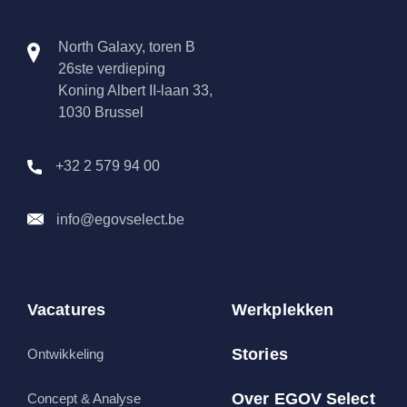
North Galaxy, toren B
26ste verdieping
Koning Albert II-laan 33,
1030 Brussel
+32 2 579 94 00
info@egovselect.be
Vacatures
Werkplekken
Stories
Ontwikkeling
Over EGOV Select
Concept & Analyse